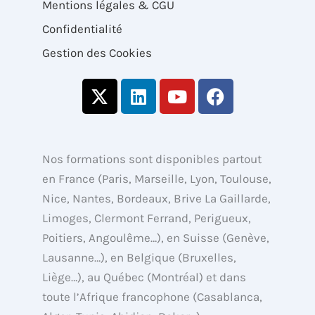
Mentions légales & CGU
Confidentialité
Gestion des Cookies
X
L
Y
F
-
i
o
a
t
n
u
c
w
k
t
e
i
e
u
b
Nos formations sont disponibles partout
t
d
b
o
en France (Paris, Marseille, Lyon, Toulouse,
t
i
e
o
Nice, Nantes, Bordeaux, Brive La Gaillarde,
e
n
k
Limoges, Clermont Ferrand, Perigueux,
r
Poitiers, Angoulême…), en Suisse (Genève,
Lausanne…), en Belgique (Bruxelles,
Liège…), au Québec (Montréal) et dans
toute l’Afrique francophone (Casablanca,