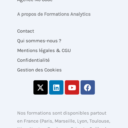
A propos de Formations Analytics
Contact
Qui sommes-nous ?
Mentions légales & CGU
Confidentialité
Gestion des Cookies
X
L
Y
F
-
i
o
a
t
n
u
c
w
k
t
e
i
e
u
b
Nos formations sont disponibles partout
t
d
b
o
en France (Paris, Marseille, Lyon, Toulouse,
t
i
e
o