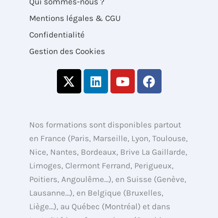
Qui sommes-nous ?
Mentions légales & CGU
Confidentialité
Gestion des Cookies
X
L
Y
F
-
i
o
a
t
n
u
c
w
k
t
e
i
e
u
b
Nos formations sont disponibles partout
t
d
b
o
en France (Paris, Marseille, Lyon, Toulouse,
t
i
e
o
Nice, Nantes, Bordeaux, Brive La Gaillarde,
e
n
k
Limoges, Clermont Ferrand, Perigueux,
r
Poitiers, Angoulême…), en Suisse (Genève,
Lausanne…), en Belgique (Bruxelles,
Liège…), au Québec (Montréal) et dans