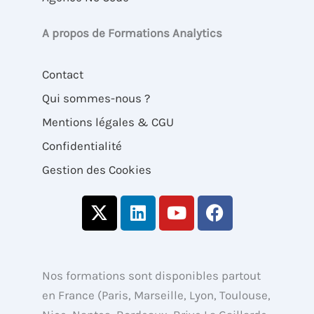
A propos de Formations Analytics
Contact
Qui sommes-nous ?
Mentions légales & CGU
Confidentialité
Gestion des Cookies
X
L
Y
F
-
i
o
a
t
n
u
c
w
k
t
e
i
e
u
b
Nos formations sont disponibles partout
t
d
b
o
en France (Paris, Marseille, Lyon, Toulouse,
t
i
e
o