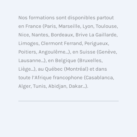
t
n
u
c
w
k
t
e
i
e
u
b
Nos formations sont disponibles partout
t
d
b
o
en France (Paris, Marseille, Lyon, Toulouse,
t
i
e
o
Nice, Nantes, Bordeaux, Brive La Gaillarde,
e
n
k
Limoges, Clermont Ferrand, Perigueux,
r
Poitiers, Angoulême…), en Suisse (Genève,
Lausanne…), en Belgique (Bruxelles,
Liège…), au Québec (Montréal) et dans
toute l’Afrique francophone (Casablanca,
Alger, Tunis, Abidjan, Dakar…).
Copyright © de 2013 à 2026 Formations
Analytics organisme de formation de
l’agence webAnalyste.com