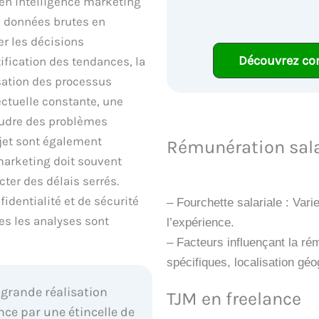
 en intelligence marketing
s données brutes en
er les décisions
Découvrez co
tification des tendances, la
sation des processus
lectuelle constante, une
soudre des problèmes
jet sont également
Rémunération sala
marketing doit souvent
ter des délais serrés.
identialité et de sécurité
– Fourchette salariale : Var
es les analyses sont
l’expérience.
– Facteurs influençant la r
spécifiques, localisation géog
grande réalisation
TJM en freelance
e par une étincelle de