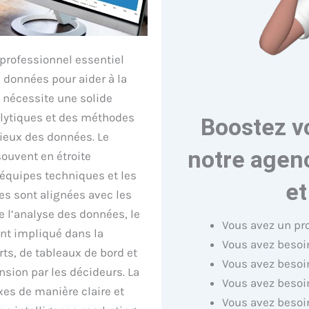
 professionnel essentiel
es données pour aider à la
e nécessite une solide
alytiques et des méthodes
Boostez v
cieux des données. Le
notre agenc
souvent en étroite
 équipes techniques et les
et
es sont alignées avec les
de l’analyse des données, le
Vous avez un pr
nt impliqué dans la
Vous avez besoin
ts, de tableaux de bord et
Vous avez besoi
sion par les décideurs. La
Vous avez besoin
s de manière claire et
Vous avez besoi