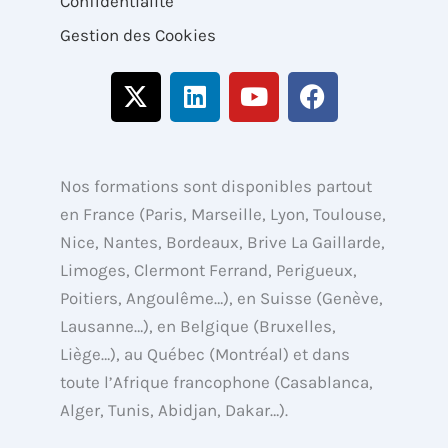
Confidentialité
Gestion des Cookies
X
L
Y
F
-
i
o
a
t
n
u
c
w
k
t
e
i
e
u
b
Nos formations sont disponibles partout
t
d
b
o
en France (Paris, Marseille, Lyon, Toulouse,
t
i
e
o
Nice, Nantes, Bordeaux, Brive La Gaillarde,
e
n
k
Limoges, Clermont Ferrand, Perigueux,
r
Poitiers, Angoulême…), en Suisse (Genève,
Lausanne…), en Belgique (Bruxelles,
Liège…), au Québec (Montréal) et dans
toute l’Afrique francophone (Casablanca,
Alger, Tunis, Abidjan, Dakar…).