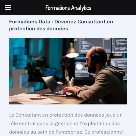
Aller
Formations Analytics
au
contenu
Formations Data : Devenez Consultant en
protection des données
Le Consultant en protection des données joue un
rôle central dans la gestion et l’exploitation des
données au sein de l’entreprise. Ce professionnel