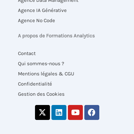
Agence IA Générative
Agence No Code
A propos de Formations Analytics
Contact
Qui sommes-nous ?
Mentions légales & CGU
Confidentialité
Gestion des Cookies
X
L
Y
F
-
i
o
a
t
n
u
c
w
k
t
e