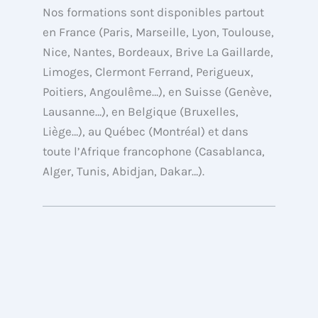
i
e
u
b
Nos formations sont disponibles partout
t
d
b
o
en France (Paris, Marseille, Lyon, Toulouse,
t
i
e
o
Nice, Nantes, Bordeaux, Brive La Gaillarde,
e
n
k
Limoges, Clermont Ferrand, Perigueux,
r
Poitiers, Angoulême…), en Suisse (Genève,
Lausanne…), en Belgique (Bruxelles,
Liège…), au Québec (Montréal) et dans
toute l’Afrique francophone (Casablanca,
Alger, Tunis, Abidjan, Dakar…).
Copyright © de 2013 à 2026 Formations
Analytics organisme de formation de
l’agence webAnalyste.com