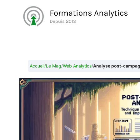
Aller
Formations Analytics
au
Depuis 2013
contenu
Accueil
/
Le Mag
/
Web Analytics
/
Analyse post-campagne