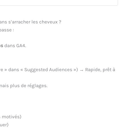
ns s’arracher les cheveux ?
passe :
es
dans GA4.
ve » dans « Suggested Audiences ») → Rapide, prêt à
ais plus de réglages.
s motivés)
uer)