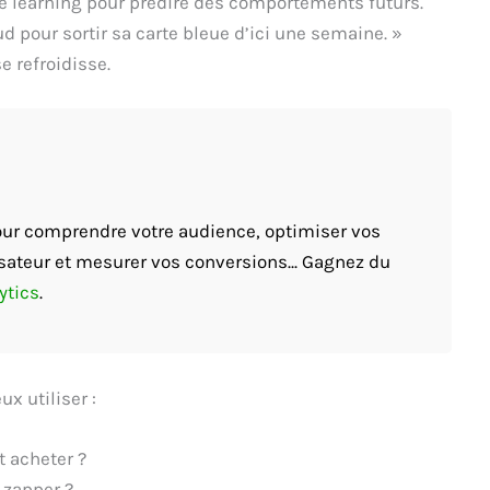
e learning pour prédire des comportements futurs.
d pour sortir sa carte bleue d’ici une semaine. »
se refroidisse.
pour comprendre votre audience, optimiser vos
sateur et mesurer vos conversions... Gagnez du
ytics
.
x utiliser :
 acheter ?
 zapper ?