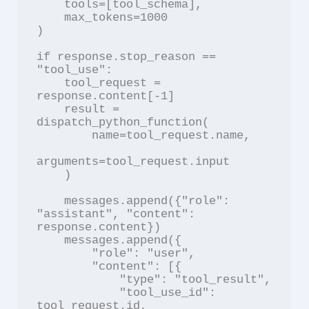
    tools=[tool_schema],

    max_tokens=1000

)

if response.stop_reason == 
"tool_use":

    tool_request = 
response.content[-1]

    result = 
dispatch_python_function(

        name=tool_request.name,

arguments=tool_request.input

    )

    messages.append({"role": 
"assistant", "content": 
response.content})

    messages.append({

        "role": "user",

        "content": [{

            "type": "tool_result",

            "tool_use_id": 
tool_request.id,
