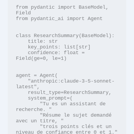
from pydantic import BaseModel, 
Field

from pydantic_ai import Agent

class ResearchSummary(BaseModel):

    title: str

    key_points: list[str]

    confidence: float = 
Field(ge=0, le=1)

agent = Agent(

    "anthropic:claude-3-5-sonnet-
latest",

    result_type=ResearchSummary,

    system_prompt=(

        "Tu es un assistant de 
recherche. "

        "Résume le sujet demandé 
avec un titre, "

        "trois points clés et un 
niveau de confiance entre 0 et 1."
