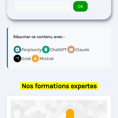
OK
Résumer ce contenu avec :
Perplexity
ChatGPT
Claude
Grok
Mistral
Nos formations expertes