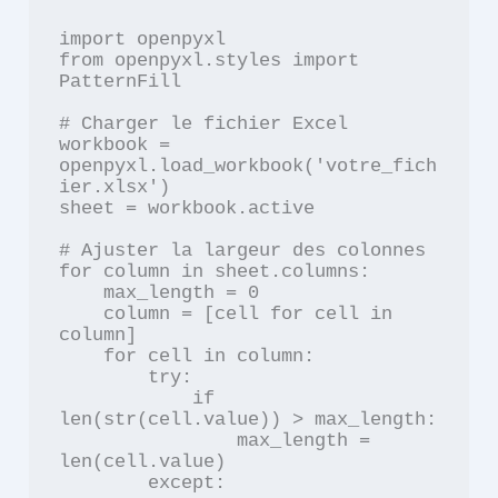
import openpyxl

from openpyxl.styles import 
PatternFill

# Charger le fichier Excel

workbook = 
openpyxl.load_workbook('votre_fich
ier.xlsx')

sheet = workbook.active

# Ajuster la largeur des colonnes

for column in sheet.columns:

    max_length = 0

    column = [cell for cell in 
column]

    for cell in column:

        try:

            if 
len(str(cell.value)) > max_length:

                max_length = 
len(cell.value)

        except:
