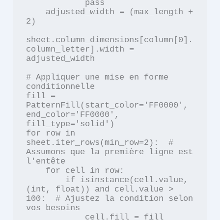
            pass

    adjusted_width = (max_length + 
2)

sheet.column_dimensions[column[0].
column_letter].width = 
adjusted_width

# Appliquer une mise en forme 
conditionnelle

fill = 
PatternFill(start_color='FF0000', 
end_color='FF0000', 
fill_type='solid')

for row in 
sheet.iter_rows(min_row=2):  # 
Assumons que la première ligne est 
l'entête

    for cell in row:

        if isinstance(cell.value, 
(int, float)) and cell.value > 
100:  # Ajustez la condition selon 
vos besoins

            cell.fill = fill
