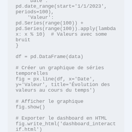
    'Date': 
pd.date_range(start='1/1/2023', 
periods=100),

    'Valeur': 
pd.Series(range(100)) + 
pd.Series(range(100)).apply(lambda 
x: x % 10)  # Valeurs avec some 
bruit

}

df = pd.DataFrame(data)

# Créer un graphique de séries 
temporelles

fig = px.line(df, x='Date', 
y='Valeur', title='Évolution des 
valeurs au cours du temps')

# Afficher le graphique

fig.show()

# Exporter le dashboard en HTML

fig.write_html('dashboard_interact