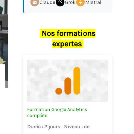
Claude
Grok
Mistral
Nos formations
expertes
Formation Google Analytics
complète
Durée
: 2 jours
|
Niveau
: de