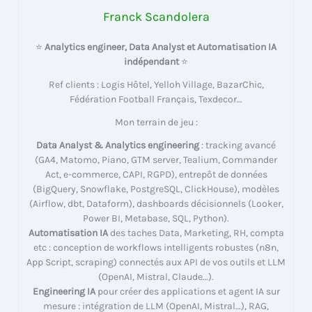
Franck Scandolera
⭐
Analytics engineer, Data Analyst et Automatisation IA
indépendant
⭐
Ref clients : Logis Hôtel, Yelloh Village, BazarChic,
Fédération Football Français, Texdecor…
Mon terrain de jeu :
Data Analyst & Analytics engineering
: tracking avancé
(GA4, Matomo, Piano, GTM server, Tealium, Commander
Act, e-commerce, CAPI, RGPD), entrepôt de données
(BigQuery, Snowflake, PostgreSQL, ClickHouse), modèles
(Airflow, dbt, Dataform), dashboards décisionnels (Looker,
Power BI, Metabase, SQL, Python).
Automatisation IA
des taches Data, Marketing, RH, compta
etc : conception de workflows intelligents robustes (n8n,
App Script, scraping) connectés aux API de vos outils et LLM
(OpenAI, Mistral, Claude…).
Engineering IA
pour créer des applications et agent IA sur
mesure : intégration de LLM (OpenAI, Mistral…), RAG,