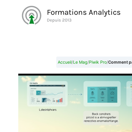
Aller
Formations Analytics
au
Depuis 2013
contenu
Accueil
/
Le Mag
/
Piwik Pro
/
Comment par