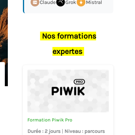
Claude
Grok
Mistral
Nos formations
expertes
Formation Piwik Pro
Durée
: 2 jours
|
Niveau
: parcours