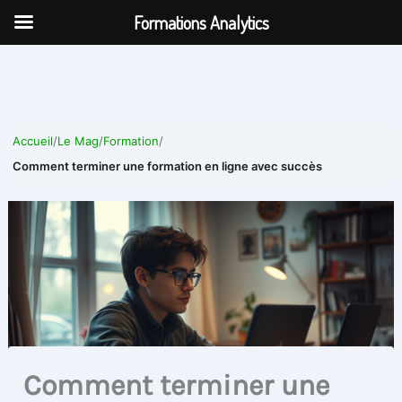
Aller
Formations Analytics
au
contenu
Accueil
/
Le Mag
/
Formation
/
Comment terminer une formation en ligne avec succès
Comment terminer une