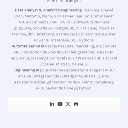
Mon terrain de jeu :
Data Analyst & Analytics engineering
: tracking avancé
(GA4, Matomo, Piano, GTM server, Tealium, Commander
Act, e-commerce, CAPI, RGPD), entrepôt de données
(BigQuery, Snowflake, PostgreSQL, ClickHouse), modèles
(Airflow, dbt, Dataform), dashboards décisionnels (Looker,
Power BI, Metabase, SQL, Python).
Automatisation IA
des taches Data, Marketing, RH, compta
etc : conception de workflows intelligents robustes (n8n,
App Script, scraping) connectés aux API de vos outils et LLM
(OpenAI, Mistral, Claude…).
Engineering IA
pour créer des applications et agent IA sur
mesure : intégration de LLM (OpenAI, Mistral…), RAG,
assistants métier, génération de documents complexes,
APIs, backends Node.js/Python.