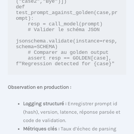
("case2","Bye")])

def 
test_prompt_against_golden(case,pr
ompt):

    resp = call_model(prompt)

    # Valider le schéma JSON

jsonschema.validate(instance=resp, 
schema=SCHEMA)

    # Comparer au golden output

    assert resp == GOLDEN[case], 
f"Regression detected for {case}"
Observation en production :
Logging structuré :
Enregistrer prompt id
(hash), version, latence, réponse parsée et
code de validation.
Métriques clés :
Taux d’échec de parsing