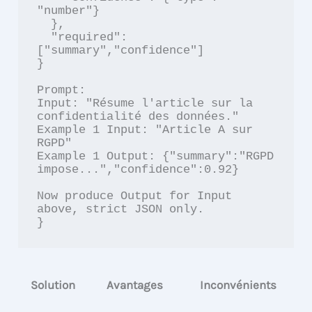
"number"}

  },

  "required": 
["summary","confidence"]

}

Prompt:

Input: "Résume l'article sur la 
confidentialité des données."

Example 1 Input: "Article A sur 
RGPD"

Example 1 Output: {"summary":"RGPD 
impose...","confidence":0.92}

Now produce Output for Input 
above, strict JSON only.

}
Solution
Avantages
Inconvénients