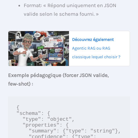
Format: « Répond uniquement en JSON
valide selon le schema fourni. »
Découvrez également
Agentic RAG ou RAG
classique lequel choisir ?
Exemple pédagogique (forcer JSON valide,
few‑shot) :
{

"schema": {

  "type": "object",

  "properties": {

    "summary": {"type": "string"},

    "confidence": {"type": 