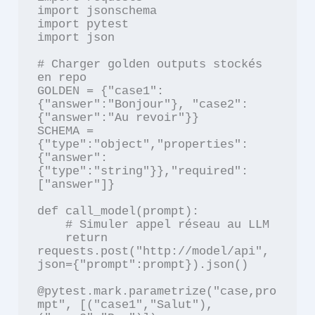
import jsonschema

import pytest

import json

# Charger golden outputs stockés 
en repo

GOLDEN = {"case1": 
{"answer":"Bonjour"}, "case2": 
{"answer":"Au revoir"}}

SCHEMA = 
{"type":"object","properties":
{"answer":
{"type":"string"}},"required":
["answer"]}

def call_model(prompt):

    # Simuler appel réseau au LLM

    return 
requests.post("http://model/api", 
json={"prompt":prompt}).json()

@pytest.mark.parametrize("case,pro
mpt", [("case1","Salut"),