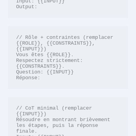
Input: {{INPUT}}

Output:
// Rôle + contraintes (remplacer 
{{ROLE}}, {{CONSTRAINTS}}, 
{{INPUT}})

Vous êtes {{ROLE}}.

Respectez strictement: 
{{CONSTRAINTS}}.

Question: {{INPUT}}

Réponse:
// CoT minimal (remplacer 
{{INPUT}})

Résoudre en montrant brièvement 
les étapes, puis la réponse 
finale.
