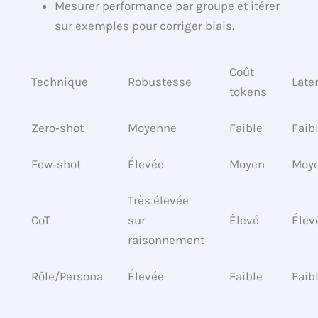
Mesurer performance par groupe et itérer
sur exemples pour corriger biais.
Coût
Technique
Robustesse
Late
tokens
Zero‑shot
Moyenne
Faible
Faib
Few‑shot
Élevée
Moyen
Moy
Très élevée
CoT
sur
Élevé
Élev
raisonnement
Rôle/Persona
Élevée
Faible
Faib