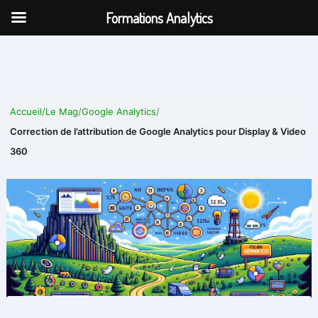
Aller
Formations Analytics
au
contenu
Accueil
/
Le Mag
/
Google Analytics
/
Correction de l’attribution de Google Analytics pour Display & Video
360