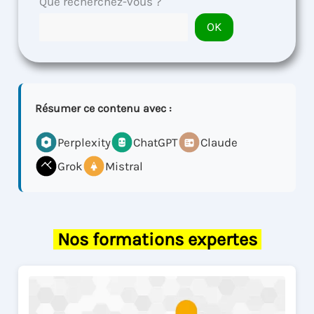
Que recherchez-vous ?
OK
Résumer ce contenu avec :
Perplexity
ChatGPT
Claude
Grok
Mistral
Nos formations expertes