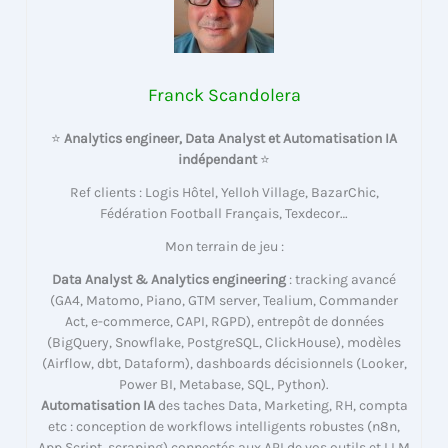
Franck Scandolera
⭐
Analytics engineer, Data Analyst et Automatisation IA
indépendant
⭐
Ref clients : Logis Hôtel, Yelloh Village, BazarChic,
Fédération Football Français, Texdecor…
Mon terrain de jeu :
Data Analyst & Analytics engineering
: tracking avancé
(GA4, Matomo, Piano, GTM server, Tealium, Commander
Act, e-commerce, CAPI, RGPD), entrepôt de données
(BigQuery, Snowflake, PostgreSQL, ClickHouse), modèles
(Airflow, dbt, Dataform), dashboards décisionnels (Looker,
Power BI, Metabase, SQL, Python).
Automatisation IA
des taches Data, Marketing, RH, compta
etc : conception de workflows intelligents robustes (n8n,
App Script, scraping) connectés aux API de vos outils et LLM