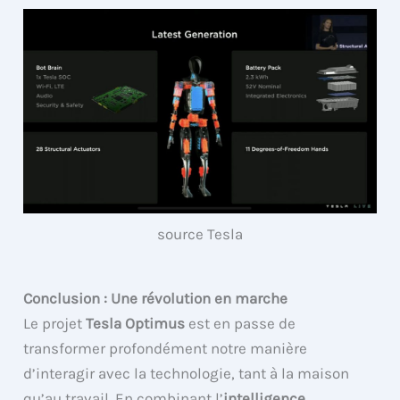
source Tesla
Conclusion : Une révolution en marche
Le projet
Tesla Optimus
est en passe de
transformer profondément notre manière
d’interagir avec la technologie, tant à la maison
qu’au travail. En combinant l’
intelligence