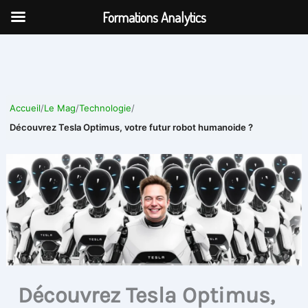
Aller
Formations Analytics
au
contenu
Accueil
/
Le Mag
/
Technologie
/
Découvrez Tesla Optimus, votre futur robot humanoide ?
Découvrez Tesla Optimus,