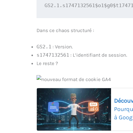
GS2.1.s1747132561$o1$g0$t1747
Dans ce chaos structuré :
GS2.1
: Version.
s1747132561
: L’identifiant de session.
Le reste ?
Découv
Pourqu
à Goog