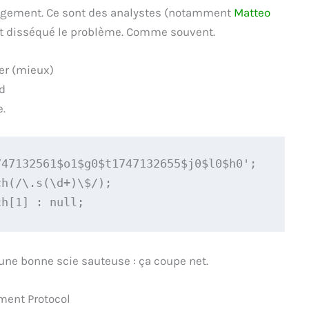
ngement. Ce sont des analystes (notamment
Matteo
é et disséqué le problème. Comme souvent.
der (mieux)
id
e.
747132561$o1$g0$t1747132655$j0$l0$h0';
ch(/\.s(\d+)\$/);
ch[1] : null;
une bonne scie sauteuse : ça coupe net.
ement Protocol