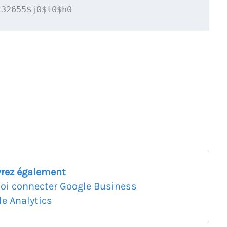
132655$j0$l0$h0
rez également
oi connecter Google Business
le Analytics