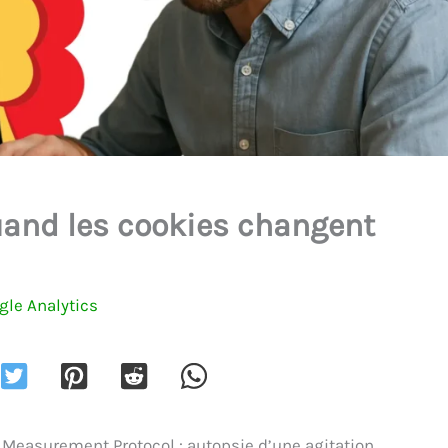
quand les cookies changent
gle Analytics
 Measurement Protocol : autopsie d’une agitation