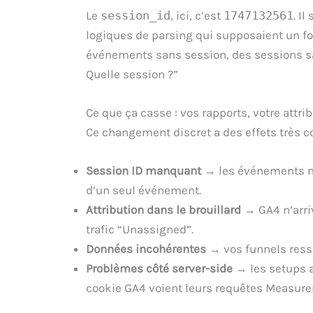
Le
session_id
, ici, c’est
1747132561
. Il
logiques de parsing qui supposaient un fo
événements sans session, des sessions san
Quelle session ?”
Ce que ça casse : vos rapports, votre attri
Ce changement discret a des effets très co
Session ID manquant
→ les événements ne 
d’un seul événement.
Attribution dans le brouillard
→ GA4 n’arriv
trafic “Unassigned”.
Données incohérentes
→ vos funnels ress
Problèmes côté server-side
→ les setups a
cookie GA4 voient leurs requêtes Measurem