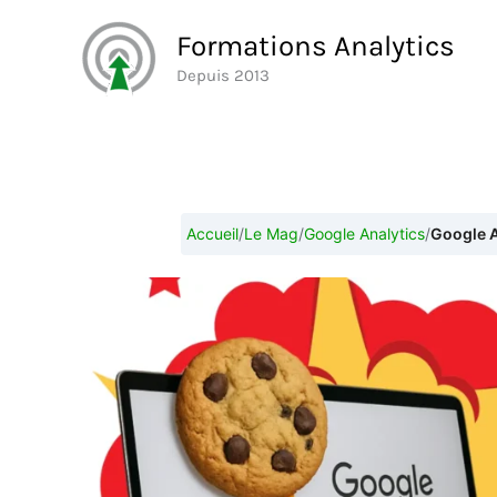
Aller
Formations Analytics
au
Depuis 2013
contenu
Accueil
/
Le Mag
/
Google Analytics
/
Google A