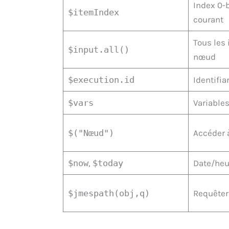
Index 0-
$itemIndex
courant
Tous les
$input.all()
nœud
$execution.id
Identifia
$vars
Variables
$("Nœud")
Accéder 
$now
,
$today
Date/heu
$jmespath(obj,q)
Requêter