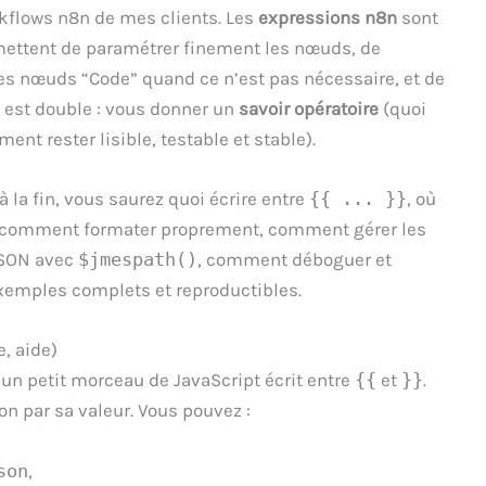
kflows n8n de mes clients. Les
expressions n8n
sont
rmettent de paramétrer finement les nœuds, de
 des nœuds “Code” quand ce n’est pas nécessaire, et de
ci est double : vous donner un
savoir opératoire
(quoi
nt rester lisible, testable et stable).
à la fin, vous saurez quoi écrire entre
{{ ... }}
, où
, comment formater proprement, comment gérer les
JSON avec
$jmespath()
, comment déboguer et
exemples complets et reproductibles.
e, aide)
un petit morceau de JavaScript écrit entre
{{
et
}}
.
n par sa valeur. Vous pouvez :
son
,