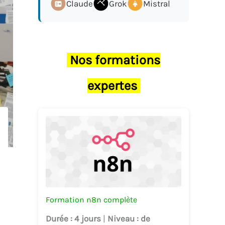
Claude
Grok
Mistral
Nos formations
expertes
Formation n8n complète
Durée
: 4 jours
|
Niveau
: de