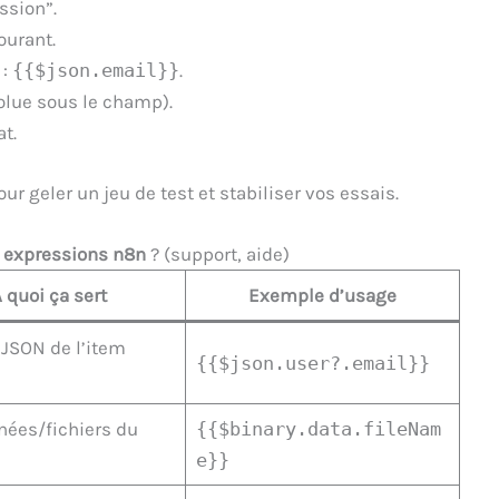
ssion”.
ourant.
 :
{{$json.email}}
.
solue sous le champ).
t.
r geler un jeu de test et stabiliser vos essais.
n
expressions n8n
? (support, aide)
 quoi ça sert
Exemple d’usage
JSON de l’item
{{$json.user?.email}}
ées/fichiers du
{{$binary.data.fileNam
e}}