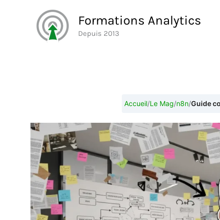
Aller
Formations Analytics
au
Depuis 2013
contenu
Accueil
/
Le Mag
/
n8n
/
Guide co