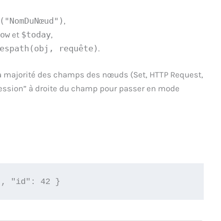
("NomDuNœud")
,
ow
et
$today
,
espath(obj, requête)
.
 majorité des champs des nœuds (Set, HTTP Request,
Expression” à droite du champ pour passer en mode
", "id": 42 }