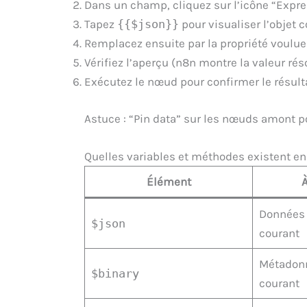
Dans un champ, cliquez sur l’icône “Expre
Tapez
{{$json}}
pour visualiser l’objet c
Remplacez ensuite par la propriété voulue
Vérifiez l’aperçu (n8n montre la valeur ré
Exécutez le nœud pour confirmer le résulta
Astuce : “Pin data” sur les nœuds amont pou
Quelles variables et méthodes existent e
Élément
À
Données 
$json
courant
Métadonn
$binary
courant