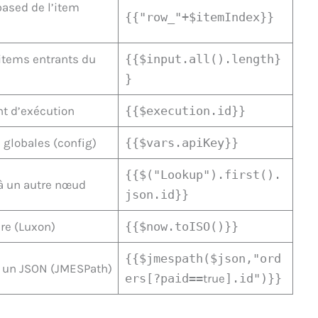
based de l’item
{{"row_"+$itemIndex}}
 items entrants du
{{$input.all().length}
}
nt d’exécution
{{$execution.id}}
 globales (config)
{{$vars.apiKey}}
{{$("Lookup").first().
à un autre nœud
json.id}}
re (Luxon)
{{$now.toISO()}}
{{$jmespath($json,"ord
 un JSON (JMESPath)
ers[?paid==
true
].id")}}