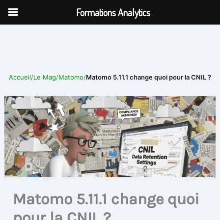
Aller
Formations Analytics
au
contenu
Accueil
/
Le Mag
/
Matomo
/
Matomo 5.11.1 change quoi pour la CNIL ?
Matomo 5.11.1 change quoi
pour la CNIL ?