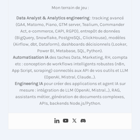
Mon terrain de jeu :
Data Analyst & Analytics engineering
: tracking avancé
(GA4, Matomo, Piano, GTM server, Tealium, Commander
Act, e-commerce, CAPI, RGPD), entrepôt de données
(BigQuery, Snowflake, PostgreSQL, ClickHouse), modèles
(Airflow, dbt, Dataform), dashboards décisionnels (Looker,
Power BI, Metabase, SQL, Python).
Automatisation IA
des taches Data, Marketing, RH, compta
etc : conception de workflows intelligents robustes (n8n,
App Script, scraping) connectés aux API de vos outils et LLM
(OpenAI, Mistral, Claude…).
Engineering IA
pour créer des applications et agent IA sur
mesure : intégration de LLM (OpenAI, Mistral…), RAG,
assistants métier, génération de documents complexes,
APIs, backends Node.js/Python.