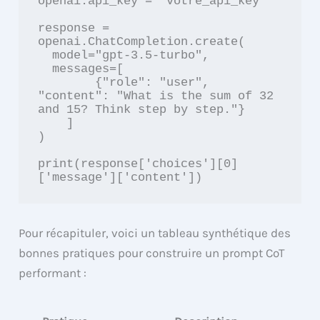
openai.api_key = 'votre_api_key'

response = 
openai.ChatCompletion.create(

  model="gpt-3.5-turbo",

  messages=[

        {"role": "user", 
"content": "What is the sum of 32 
and 15? Think step by step."}

    ]

)

print(response['choices'][0]
['message']['content'])
Pour récapituler, voici un tableau synthétique des
bonnes pratiques pour construire un prompt CoT
performant :