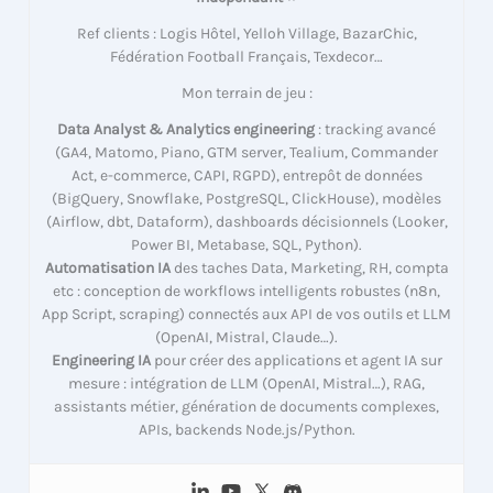
Ref clients : Logis Hôtel, Yelloh Village, BazarChic,
Fédération Football Français, Texdecor…
Mon terrain de jeu :
Data Analyst & Analytics engineering
: tracking avancé
(GA4, Matomo, Piano, GTM server, Tealium, Commander
Act, e-commerce, CAPI, RGPD), entrepôt de données
(BigQuery, Snowflake, PostgreSQL, ClickHouse), modèles
(Airflow, dbt, Dataform), dashboards décisionnels (Looker,
Power BI, Metabase, SQL, Python).
Automatisation IA
des taches Data, Marketing, RH, compta
etc : conception de workflows intelligents robustes (n8n,
App Script, scraping) connectés aux API de vos outils et LLM
(OpenAI, Mistral, Claude…).
Engineering IA
pour créer des applications et agent IA sur
mesure : intégration de LLM (OpenAI, Mistral…), RAG,
assistants métier, génération de documents complexes,
APIs, backends Node.js/Python.