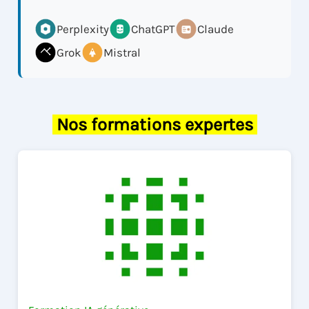
Perplexity
ChatGPT
Claude
Grok
Mistral
Nos formations expertes