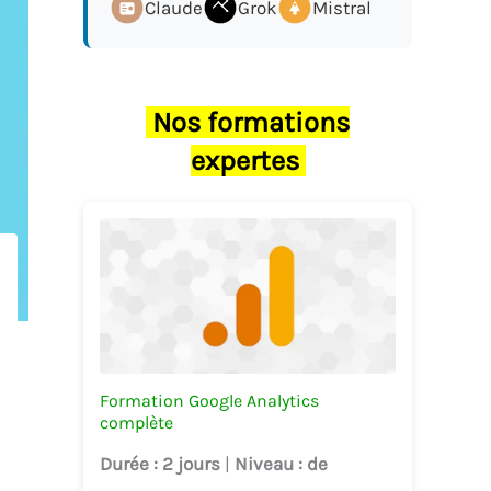
Claude
Grok
Mistral
Nos formations
expertes
Formation Google Analytics
complète
Durée
: 2 jours
|
Niveau
: de