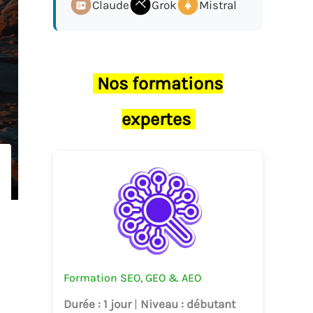
Claude
Grok
Mistral
Nos formations
expertes
Formation SEO, GEO & AEO
Durée
: 1 jour
|
Niveau
: débutant