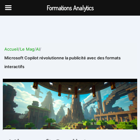
Aller
Formations Analytics
au
contenu
Accueil
/
Le Mag
/
AI
/
Microsoft Copilot révolutionne la publicité avec des formats
interactifs