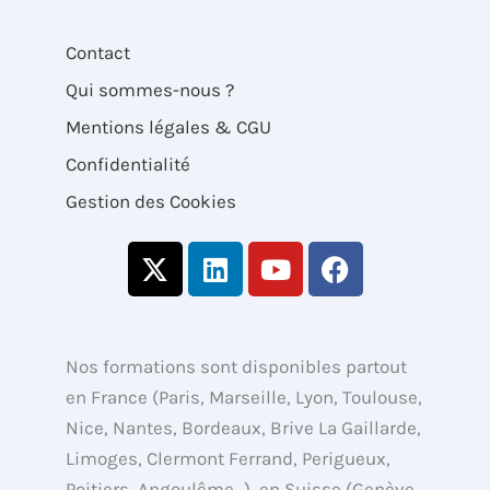
Contact
Qui sommes-nous ?
Mentions légales & CGU
Confidentialité
Gestion des Cookies
X
L
Y
F
-
i
o
a
t
n
u
c
w
k
t
e
i
e
u
b
Nos formations sont disponibles partout
t
d
b
o
en France (Paris, Marseille, Lyon, Toulouse,
t
i
e
o
Nice, Nantes, Bordeaux, Brive La Gaillarde,
e
n
k
Limoges, Clermont Ferrand, Perigueux,
r
Poitiers, Angoulême…), en Suisse (Genève,