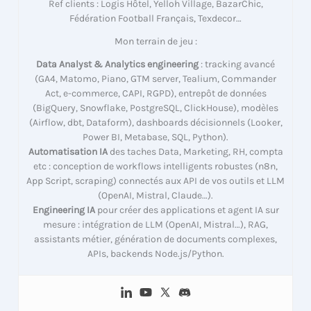
Ref clients : Logis Hôtel, Yelloh Village, BazarChic,
Fédération Football Français, Texdecor…
Mon terrain de jeu :
Data Analyst & Analytics engineering
: tracking avancé
(GA4, Matomo, Piano, GTM server, Tealium, Commander
Act, e-commerce, CAPI, RGPD), entrepôt de données
(BigQuery, Snowflake, PostgreSQL, ClickHouse), modèles
(Airflow, dbt, Dataform), dashboards décisionnels (Looker,
Power BI, Metabase, SQL, Python).
Automatisation IA
des taches Data, Marketing, RH, compta
etc : conception de workflows intelligents robustes (n8n,
App Script, scraping) connectés aux API de vos outils et LLM
(OpenAI, Mistral, Claude…).
Engineering IA
pour créer des applications et agent IA sur
mesure : intégration de LLM (OpenAI, Mistral…), RAG,
assistants métier, génération de documents complexes,
APIs, backends Node.js/Python.