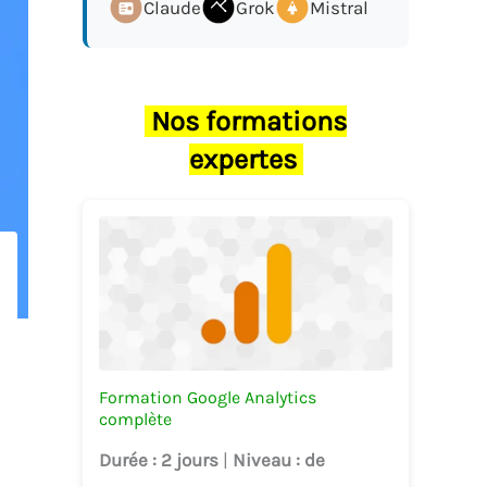
Claude
Grok
Mistral
Nos formations
expertes
Formation Google Analytics
complète
Durée
: 2 jours
|
Niveau
: de