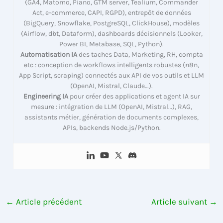
(GA4, Matomo, Piano, GTM server, Tealium, Commander
Act, e-commerce, CAPI, RGPD), entrepôt de données
(BigQuery, Snowflake, PostgreSQL, ClickHouse), modèles
(Airflow, dbt, Dataform), dashboards décisionnels (Looker,
Power BI, Metabase, SQL, Python).
Automatisation IA
des taches Data, Marketing, RH, compta
etc : conception de workflows intelligents robustes (n8n,
App Script, scraping) connectés aux API de vos outils et LLM
(OpenAI, Mistral, Claude…).
Engineering IA
pour créer des applications et agent IA sur
mesure : intégration de LLM (OpenAI, Mistral…), RAG,
assistants métier, génération de documents complexes,
APIs, backends Node.js/Python.
←
Article précédent
Article suivant
→