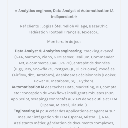
⭐
Analytics engineer, Data Analyst et Automatisation IA
indépendant
⭐
Ref clients : Logis Hôtel, Yelloh Village, BazarChic,
Fédération Football Français, Texdecor…
Mon terrain de jeu :
Data Analyst & Analytics engineering
: tracking avancé
(GA4, Matomo, Piano, GTM server, Tealium, Commander
Act, e-commerce, CAPI, RGPD), entrepôt de données
(BigQuery, Snowflake, PostgreSQL, ClickHouse), modèles
(Airflow, dbt, Dataform), dashboards décisionnels (Looker,
Power BI, Metabase, SQL, Python).
Automatisation IA
des taches Data, Marketing, RH, compta
etc : conception de workflows intelligents robustes (n8n,
App Script, scraping) connectés aux API de vos outils et LLM
(OpenAI, Mistral, Claude…).
Engineering IA
pour créer des applications et agent IA sur
mesure : intégration de LLM (OpenAI, Mistral…), RAG,
assistants métier, génération de documents complexes,