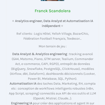
Franck Scandolera
⭐
Analytics engineer, Data Analyst et Automatisation IA
indépendant
⭐
Ref clients : Logis Hôtel, Yelloh Village, BazarChic,
Fédération Football Français, Texdecor…
Mon terrain de jeu :
Data Analyst & Analytics engineering
: tracking avancé
(GA4, Matomo, Piano, GTM server, Tealium, Commander
Act, e-commerce, CAPI, RGPD), entrepôt de données
(BigQuery, Snowflake, PostgreSQL, ClickHouse), modèles
(Airflow, dbt, Dataform), dashboards décisionnels (Looker,
Power BI, Metabase, SQL, Python).
Automatisation IA
des taches Data, Marketing, RH, compta
etc : conception de workflows intelligents robustes (n8n,
App Script, scraping) connectés aux API de vos outils et LLM
(OpenAI, Mistral, Claude…).
Engineering IA
pour créer des applications et agent IA sur