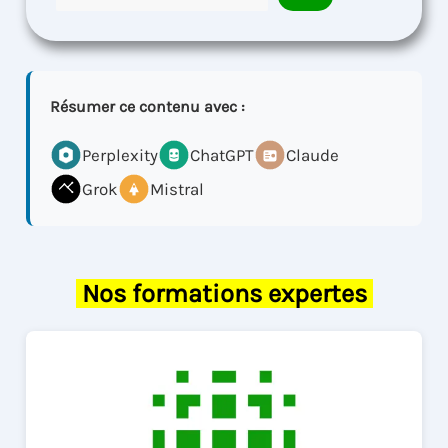
Résumer ce contenu avec :
Perplexity
ChatGPT
Claude
Grok
Mistral
Nos formations expertes