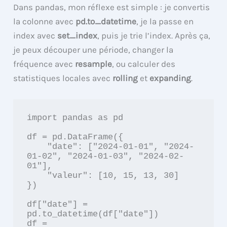
Dans pandas, mon réflexe est simple : je convertis
la colonne avec
pd.to_datetime
, je la passe en
index avec
set_index
, puis je trie l’index. Après ça,
je peux découper une période, changer la
fréquence avec
resample
, ou calculer des
statistiques locales avec
rolling
et
expanding
.
import pandas as pd

df = pd.DataFrame({

    "date": ["2024-01-01", "2024-
01-02", "2024-01-03", "2024-02-
01"],

    "valeur": [10, 15, 13, 30]

})

df["date"] = 
pd.to_datetime(df["date"])

df = 