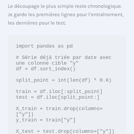
Le découpage le plus simple reste chronologique.
Je garde les premières lignes pour l’entraînement,
les dernières pour le test.
import pandas as pd

# Série déjà triée par date avec 
une colonne cible "y"

df = df.sort_index()

split_point = int(len(df) * 0.8)

train = df.iloc[:split_point]

test = df.iloc[split_point:]

X_train = train.drop(columns=
["y"])

y_train = train["y"]

X_test = test.drop(columns=["y"])
