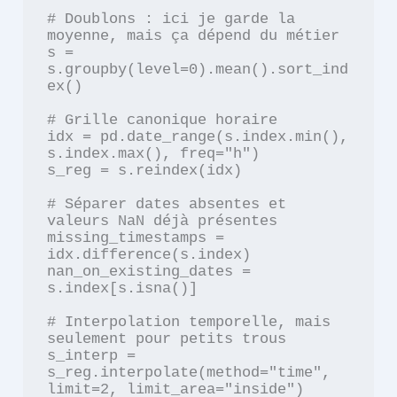
# Doublons : ici je garde la 
moyenne, mais ça dépend du métier

s = 
s.groupby(level=0).mean().sort_ind
ex()

# Grille canonique horaire

idx = pd.date_range(s.index.min(), 
s.index.max(), freq="h")

s_reg = s.reindex(idx)

# Séparer dates absentes et 
valeurs NaN déjà présentes

missing_timestamps = 
idx.difference(s.index)

nan_on_existing_dates = 
s.index[s.isna()]

# Interpolation temporelle, mais 
seulement pour petits trous

s_interp = 
s_reg.interpolate(method="time", 
limit=2, limit_area="inside")
