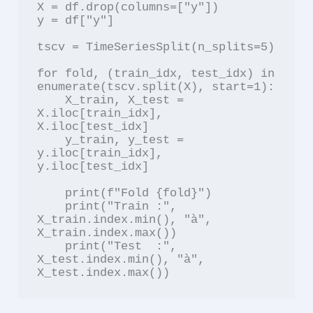
X = df.drop(columns=["y"])

y = df["y"]

tscv = TimeSeriesSplit(n_splits=5)

for fold, (train_idx, test_idx) in 
enumerate(tscv.split(X), start=1):

    X_train, X_test = 
X.iloc[train_idx], 
X.iloc[test_idx]

    y_train, y_test = 
y.iloc[train_idx], 
y.iloc[test_idx]

    print(f"Fold {fold}")

    print("Train :", 
X_train.index.min(), "à", 
X_train.index.max())

    print("Test  :", 
X_test.index.min(), "à", 
X_test.index.max())