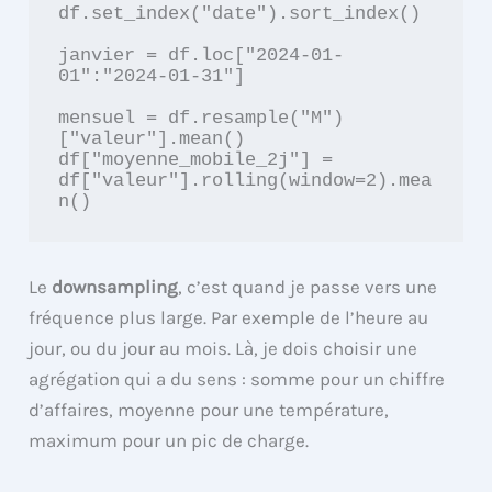
df.set_index("date").sort_index()

janvier = df.loc["2024-01-
01":"2024-01-31"]

mensuel = df.resample("M")
["valeur"].mean()

df["moyenne_mobile_2j"] = 
df["valeur"].rolling(window=2).mea
n()
Le
downsampling
, c’est quand je passe vers une
fréquence plus large. Par exemple de l’heure au
jour, ou du jour au mois. Là, je dois choisir une
agrégation qui a du sens : somme pour un chiffre
d’affaires, moyenne pour une température,
maximum pour un pic de charge.