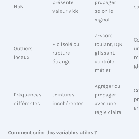
présente,
propager
NaN
sa
valeur vide
selon le
signal
Z-score
C
Pic isolé ou
roulant, IQR
Outliers
u
rupture
glissant,
locaux
m
étrange
contrôle
gl
métier
Agréger ou
Cr
Fréquences
Jointures
propager
pr
différentes
incohérentes
avec une
ar
règle claire
Comment créer des variables utiles ?