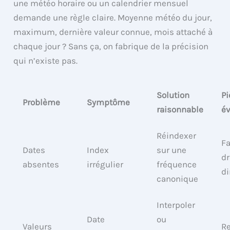
une météo horaire ou un calendrier mensuel
demande une règle claire. Moyenne météo du jour,
maximum, dernière valeur connue, mois attaché à
chaque jour ? Sans ça, on fabrique de la précision
qui n’existe pas.
Solution
Pi
Problème
Symptôme
raisonnable
év
Réindexer
Fa
Dates
Index
sur une
d
absentes
irrégulier
fréquence
d
canonique
Interpoler
Date
ou
Valeurs
R