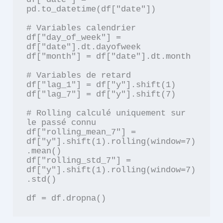
pd.to_datetime(df["date"])

# Variables calendrier

df["day_of_week"] = 
df["date"].dt.dayofweek

df["month"] = df["date"].dt.month

# Variables de retard

df["lag_1"] = df["y"].shift(1)

df["lag_7"] = df["y"].shift(7)

# Rolling calculé uniquement sur 
le passé connu

df["rolling_mean_7"] = 
df["y"].shift(1).rolling(window=7)
.mean()

df["rolling_std_7"] = 
df["y"].shift(1).rolling(window=7)
.std()

df = df.dropna()