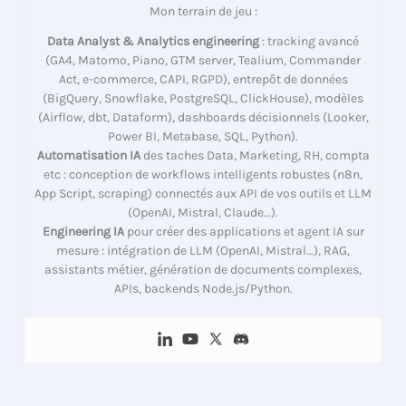
Mon terrain de jeu :
Data Analyst & Analytics engineering
: tracking avancé
(GA4, Matomo, Piano, GTM server, Tealium, Commander
Act, e-commerce, CAPI, RGPD), entrepôt de données
(BigQuery, Snowflake, PostgreSQL, ClickHouse), modèles
(Airflow, dbt, Dataform), dashboards décisionnels (Looker,
Power BI, Metabase, SQL, Python).
Automatisation IA
des taches Data, Marketing, RH, compta
etc : conception de workflows intelligents robustes (n8n,
App Script, scraping) connectés aux API de vos outils et LLM
(OpenAI, Mistral, Claude…).
Engineering IA
pour créer des applications et agent IA sur
mesure : intégration de LLM (OpenAI, Mistral…), RAG,
assistants métier, génération de documents complexes,
APIs, backends Node.js/Python.