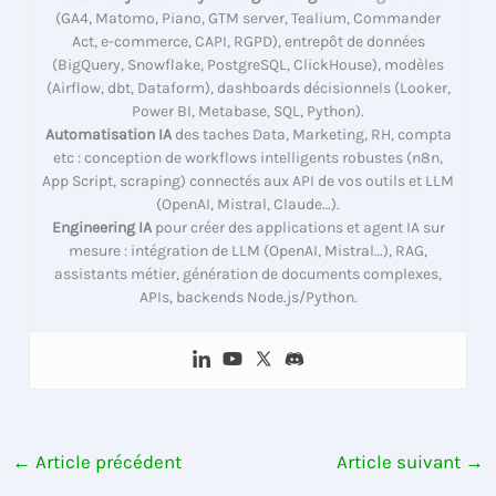
(GA4, Matomo, Piano, GTM server, Tealium, Commander
Act, e-commerce, CAPI, RGPD), entrepôt de données
(BigQuery, Snowflake, PostgreSQL, ClickHouse), modèles
(Airflow, dbt, Dataform), dashboards décisionnels (Looker,
Power BI, Metabase, SQL, Python).
Automatisation IA
des taches Data, Marketing, RH, compta
etc : conception de workflows intelligents robustes (n8n,
App Script, scraping) connectés aux API de vos outils et LLM
(OpenAI, Mistral, Claude…).
Engineering IA
pour créer des applications et agent IA sur
mesure : intégration de LLM (OpenAI, Mistral…), RAG,
assistants métier, génération de documents complexes,
APIs, backends Node.js/Python.
←
Article précédent
Article suivant
→