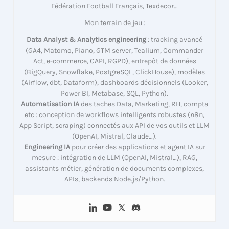
Fédération Football Français, Texdecor…
Mon terrain de jeu :
Data Analyst & Analytics engineering
: tracking avancé
(GA4, Matomo, Piano, GTM server, Tealium, Commander
Act, e-commerce, CAPI, RGPD), entrepôt de données
(BigQuery, Snowflake, PostgreSQL, ClickHouse), modèles
(Airflow, dbt, Dataform), dashboards décisionnels (Looker,
Power BI, Metabase, SQL, Python).
Automatisation IA
des taches Data, Marketing, RH, compta
etc : conception de workflows intelligents robustes (n8n,
App Script, scraping) connectés aux API de vos outils et LLM
(OpenAI, Mistral, Claude…).
Engineering IA
pour créer des applications et agent IA sur
mesure : intégration de LLM (OpenAI, Mistral…), RAG,
assistants métier, génération de documents complexes,
APIs, backends Node.js/Python.