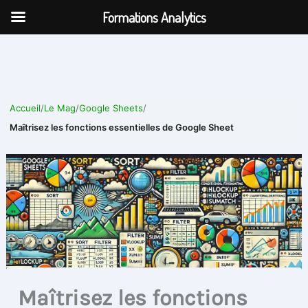
Aller
Formations Analytics
au
contenu
Accueil
/
Le Mag
/
Google Sheets
/
Maîtrisez les fonctions essentielles de Google Sheet
Maîtrisez les fonctions