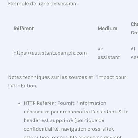
Exemple de ligne de session :
Ch
Référent
Medium
Gr
ai-
AI
https://assistant.example.com
assistant
As
Notes techniques sur les sources et l’impact pour
l’attribution.
HTTP Referer : Fournit l’information
nécessaire pour reconnaître l’assistant. Si le
header est supprimé (politique de
confidentialité, navigation cross-site),
attribution impossible et session devient