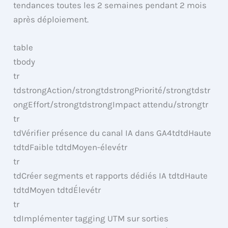
tendances toutes les 2 semaines pendant 2 mois
après déploiement.
table
tbody
tr
tdstrongAction/strongtdstrongPriorité/strongtdstr
ongEffort/strongtdstrongImpact attendu/strongtr
tr
tdVérifier présence du canal IA dans GA4tdtdHaute
tdtdFaible tdtdMoyen-élevétr
tr
tdCréer segments et rapports dédiés IA tdtdHaute
tdtdMoyen tdtdÉlevétr
tr
tdImplémenter tagging UTM sur sorties