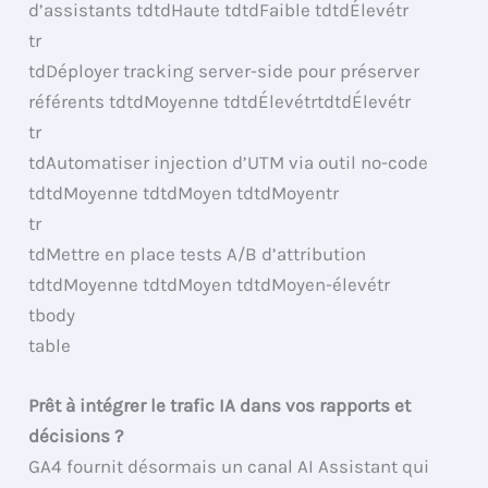
d’assistants tdtdHaute tdtdFaible tdtdÉlevétr
tr
tdDéployer tracking server-side pour préserver
référents tdtdMoyenne tdtdÉlevétrtdtdÉlevétr
tr
tdAutomatiser injection d’UTM via outil no-code
tdtdMoyenne tdtdMoyen tdtdMoyentr
tr
tdMettre en place tests A/B d’attribution
tdtdMoyenne tdtdMoyen tdtdMoyen-élevétr
tbody
table
Prêt à intégrer le trafic IA dans vos rapports et
décisions ?
GA4 fournit désormais un canal AI Assistant qui