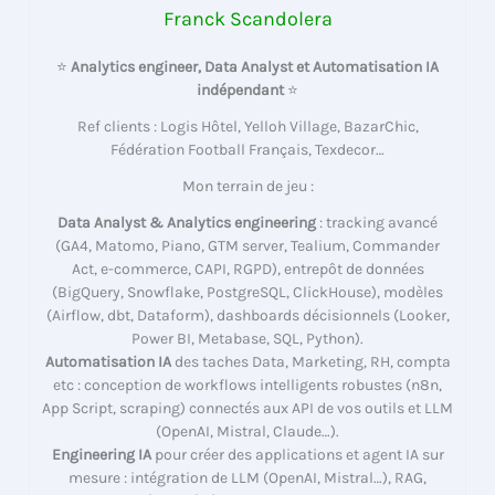
Franck Scandolera
⭐
Analytics engineer, Data Analyst et Automatisation IA
indépendant
⭐
Ref clients : Logis Hôtel, Yelloh Village, BazarChic,
Fédération Football Français, Texdecor…
Mon terrain de jeu :
Data Analyst & Analytics engineering
: tracking avancé
(GA4, Matomo, Piano, GTM server, Tealium, Commander
Act, e-commerce, CAPI, RGPD), entrepôt de données
(BigQuery, Snowflake, PostgreSQL, ClickHouse), modèles
(Airflow, dbt, Dataform), dashboards décisionnels (Looker,
Power BI, Metabase, SQL, Python).
Automatisation IA
des taches Data, Marketing, RH, compta
etc : conception de workflows intelligents robustes (n8n,
App Script, scraping) connectés aux API de vos outils et LLM
(OpenAI, Mistral, Claude…).
Engineering IA
pour créer des applications et agent IA sur
mesure : intégration de LLM (OpenAI, Mistral…), RAG,