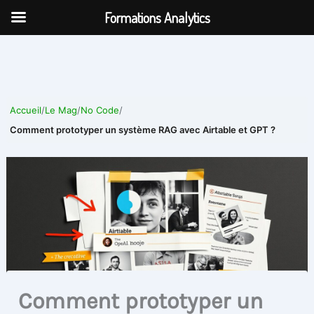
Aller
Formations Analytics
au
contenu
Accueil
/
Le Mag
/
No Code
/
Comment prototyper un système RAG avec Airtable et GPT ?
Comment prototyper un