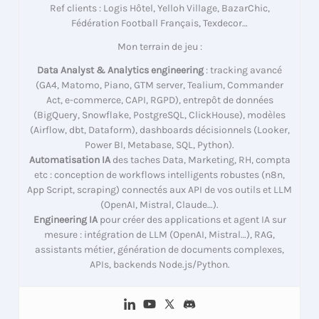
Ref clients : Logis Hôtel, Yelloh Village, BazarChic,
Fédération Football Français, Texdecor…
Mon terrain de jeu :
Data Analyst & Analytics engineering
: tracking avancé
(GA4, Matomo, Piano, GTM server, Tealium, Commander
Act, e-commerce, CAPI, RGPD), entrepôt de données
(BigQuery, Snowflake, PostgreSQL, ClickHouse), modèles
(Airflow, dbt, Dataform), dashboards décisionnels (Looker,
Power BI, Metabase, SQL, Python).
Automatisation IA
des taches Data, Marketing, RH, compta
etc : conception de workflows intelligents robustes (n8n,
App Script, scraping) connectés aux API de vos outils et LLM
(OpenAI, Mistral, Claude…).
Engineering IA
pour créer des applications et agent IA sur
mesure : intégration de LLM (OpenAI, Mistral…), RAG,
assistants métier, génération de documents complexes,
APIs, backends Node.js/Python.