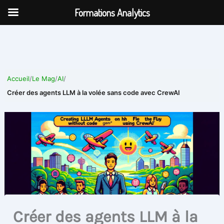
Aller
Formations Analytics
au
contenu
Accueil
/
Le Mag
/
AI
/
Créer des agents LLM à la volée sans code avec CrewAI
Créer des agents LLM à la