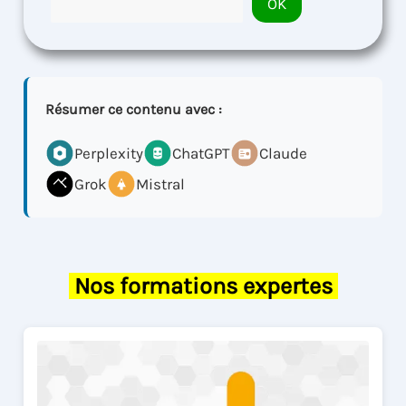
OK
Résumer ce contenu avec :
Perplexity
ChatGPT
Claude
Grok
Mistral
Nos formations expertes