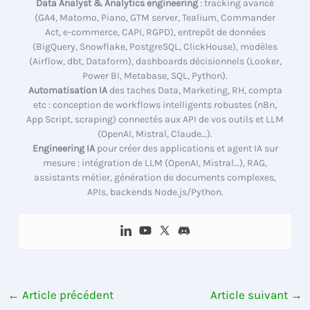
Data Analyst & Analytics engineering
: tracking avancé
(GA4, Matomo, Piano, GTM server, Tealium, Commander
Act, e-commerce, CAPI, RGPD), entrepôt de données
(BigQuery, Snowflake, PostgreSQL, ClickHouse), modèles
(Airflow, dbt, Dataform), dashboards décisionnels (Looker,
Power BI, Metabase, SQL, Python).
Automatisation IA
des taches Data, Marketing, RH, compta
etc : conception de workflows intelligents robustes (n8n,
App Script, scraping) connectés aux API de vos outils et LLM
(OpenAI, Mistral, Claude…).
Engineering IA
pour créer des applications et agent IA sur
mesure : intégration de LLM (OpenAI, Mistral…), RAG,
assistants métier, génération de documents complexes,
APIs, backends Node.js/Python.
←
Article précédent
Article suivant
→