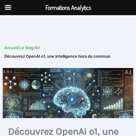
Aller
Formations Analytics
au
contenu
Accueil
/
Le Mag
/
AI
/
Découvrez OpenAI o1, une intelligence hors du commun
Découvrez OpenAI o1, une