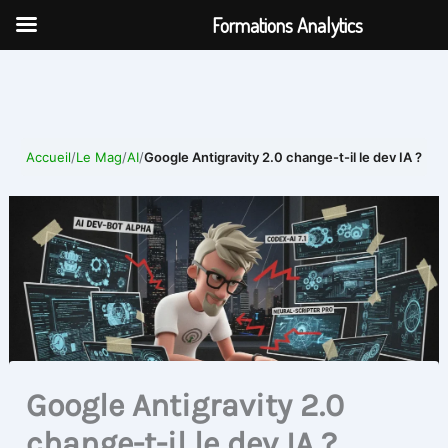
Aller
Formations Analytics
au
contenu
Accueil
/
Le Mag
/
AI
/
Google Antigravity 2.0 change-t-il le dev IA ?
Google Antigravity 2.0
change-t-il le dev IA ?