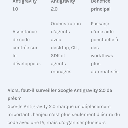
Antigravity
Antigravity
Bénéfice
1.0
2.0
principal
Orchestration
Passage
Assistance
d’agents
d’une aide
de code
avec
ponctuelle à
centrée sur
desktop, CLI,
des
le
SDK et
workflows
développeur.
agents
plus
managés.
automatisés.
Alors, faut-il surveiller Google Antigravity 2.0 de
près ?
Google Antigravity 2.0 marque un déplacement
important : l’enjeu n’est plus seulement d’écrire du
code avec une IA, mais d’organiser plusieurs