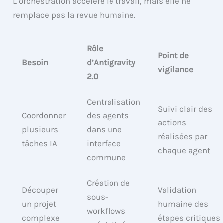
L’orchestration accélère le travail, mais elle ne
remplace pas la revue humaine.
Rôle
Point de
Besoin
d’Antigravity
vigilance
2.0
Centralisation
Suivi clair des
Coordonner
des agents
actions
plusieurs
dans une
réalisées par
tâches IA
interface
chaque agent
commune
Création de
Découper
Validation
sous-
un projet
humaine des
workflows
complexe
étapes critiques