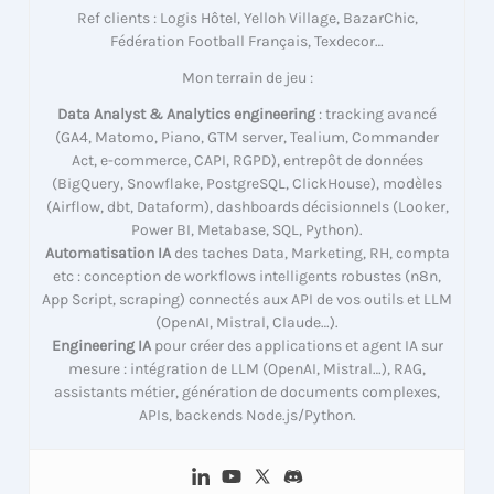
Ref clients : Logis Hôtel, Yelloh Village, BazarChic,
Fédération Football Français, Texdecor…
Mon terrain de jeu :
Data Analyst & Analytics engineering
: tracking avancé
(GA4, Matomo, Piano, GTM server, Tealium, Commander
Act, e-commerce, CAPI, RGPD), entrepôt de données
(BigQuery, Snowflake, PostgreSQL, ClickHouse), modèles
(Airflow, dbt, Dataform), dashboards décisionnels (Looker,
Power BI, Metabase, SQL, Python).
Automatisation IA
des taches Data, Marketing, RH, compta
etc : conception de workflows intelligents robustes (n8n,
App Script, scraping) connectés aux API de vos outils et LLM
(OpenAI, Mistral, Claude…).
Engineering IA
pour créer des applications et agent IA sur
mesure : intégration de LLM (OpenAI, Mistral…), RAG,
assistants métier, génération de documents complexes,
APIs, backends Node.js/Python.