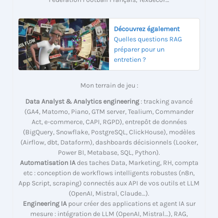
Découvrez également
Quelles questions RAG
préparer pour un
entretien ?
Mon terrain de jeu :
Data Analyst & Analytics engineering
: tracking avancé
(GA4, Matomo, Piano, GTM server, Tealium, Commander
Act, e-commerce, CAPI, RGPD), entrepôt de données
(BigQuery, Snowflake, PostgreSQL, ClickHouse), modèles
(Airflow, dbt, Dataform), dashboards décisionnels (Looker,
Power BI, Metabase, SQL, Python).
Automatisation IA
des taches Data, Marketing, RH, compta
etc : conception de workflows intelligents robustes (n8n,
App Script, scraping) connectés aux API de vos outils et LLM
(OpenAI, Mistral, Claude…).
Engineering IA
pour créer des applications et agent IA sur
mesure : intégration de LLM (OpenAI, Mistral…), RAG,