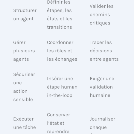
Définir les
Valider les
Structurer
étapes, les
chemins
un agent
états et les
critiques
transitions
Gérer
Coordonner
Tracer les
plusieurs
les rôles et
décisions
agents
les échanges
entre agents
Sécuriser
Insérer une
Exiger une
une
étape human-
validation
action
in-the-loop
humaine
sensible
Conserver
Exécuter
Journaliser
l’état et
une tâche
chaque
reprendre