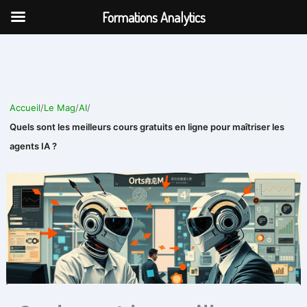
Aller
Formations Analytics
au
contenu
Accueil
/
Le Mag
/
AI
/
Quels sont les meilleurs cours gratuits en ligne pour maîtriser les
agents IA ?