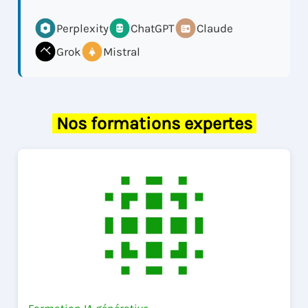
Perplexity
ChatGPT
Claude
Grok
Mistral
Nos formations expertes