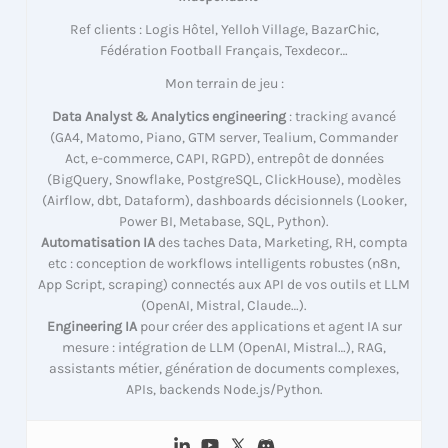
Ref clients : Logis Hôtel, Yelloh Village, BazarChic,
Fédération Football Français, Texdecor…
Mon terrain de jeu :
Data Analyst & Analytics engineering
: tracking avancé
(GA4, Matomo, Piano, GTM server, Tealium, Commander
Act, e-commerce, CAPI, RGPD), entrepôt de données
(BigQuery, Snowflake, PostgreSQL, ClickHouse), modèles
(Airflow, dbt, Dataform), dashboards décisionnels (Looker,
Power BI, Metabase, SQL, Python).
Automatisation IA
des taches Data, Marketing, RH, compta
etc : conception de workflows intelligents robustes (n8n,
App Script, scraping) connectés aux API de vos outils et LLM
(OpenAI, Mistral, Claude…).
Engineering IA
pour créer des applications et agent IA sur
mesure : intégration de LLM (OpenAI, Mistral…), RAG,
assistants métier, génération de documents complexes,
APIs, backends Node.js/Python.