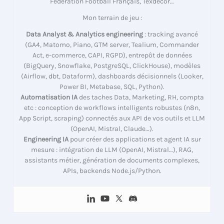
Fédération Football Français, Texdecor…
Mon terrain de jeu :
Data Analyst & Analytics engineering
: tracking avancé
(GA4, Matomo, Piano, GTM server, Tealium, Commander
Act, e-commerce, CAPI, RGPD), entrepôt de données
(BigQuery, Snowflake, PostgreSQL, ClickHouse), modèles
(Airflow, dbt, Dataform), dashboards décisionnels (Looker,
Power BI, Metabase, SQL, Python).
Automatisation IA
des taches Data, Marketing, RH, compta
etc : conception de workflows intelligents robustes (n8n,
App Script, scraping) connectés aux API de vos outils et LLM
(OpenAI, Mistral, Claude…).
Engineering IA
pour créer des applications et agent IA sur
mesure : intégration de LLM (OpenAI, Mistral…), RAG,
assistants métier, génération de documents complexes,
APIs, backends Node.js/Python.