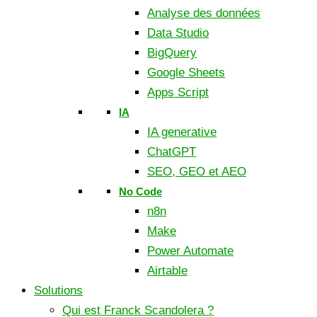
Analyse des données
Data Studio
BigQuery
Google Sheets
Apps Script
IA
IA generative
ChatGPT
SEO, GEO et AEO
No Code
n8n
Make
Power Automate
Airtable
Solutions
Qui est Franck Scandolera ?